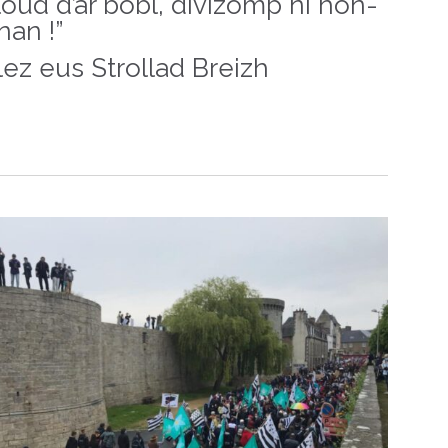
oud d’ar bobl, divizomp ni hon-
nan !”
ez eus Strollad Breizh