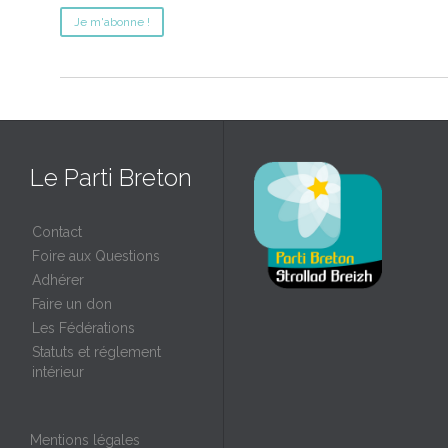
Le Parti Breton
Contact
Foire aux Questions
Adhérer
Faire un don
Les Fédérations
Statuts et réglement
intérieur
Mentions légales