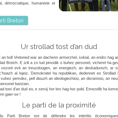
nal, démocratique, humaniste et
rti Breton
Ur strollad tost d’an dud
 an holl Vretoned war an dachenn armerzhel, sokial, an endro hag a
llad Breizh. E izili a zo tud pinvidik o buhez personel, vicherel ha ge
 vezont evit an treuzdougen, an energiezh, an deskadurezh, ar s
 c’hoazh al lojeiz. Demokratel ha republikan, dedennet eo Strollad 
r vuhez pemdez, pell diouzh an ideologiezhioù, an disrannoù, an neu
ersonel barizian.
llad tost d’an dud eo, e servij hor bro hag hor pobl. Emezellit ha keme
n gaer-se !
Le parti de la proximité
f du Parti Breton est de défendre les intérêts économiques