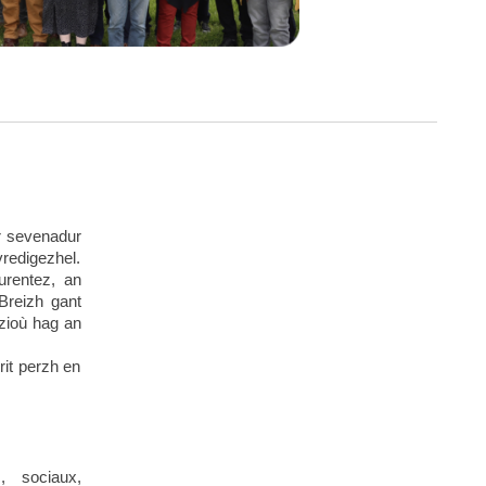
r sevenadur
vredigezhel.
urentez, an
Breizh gant
zioù hag an
rit perzh en
, sociaux,