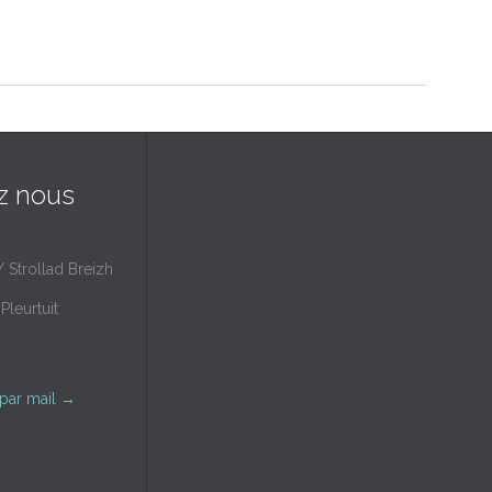
z nous
/ Strollad Breizh
Pleurtuit
par mail
→