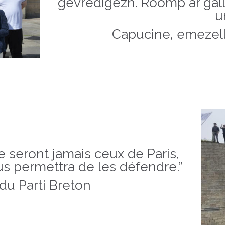
gevredigezh. Roomp ar gall
u
Capucine, emezell
e seront jamais ceux de Paris,
us permettra de les défendre.”
du Parti Breton