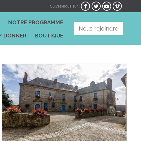




Suivez-nous sur :
Skip
I
NOTRE PROGRAMME
to
Nous rejoindre
content
/ DONNER
BOUTIQUE