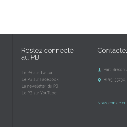
Restez connecté
Contacte
au PB
Parti Breton 

Le PB sur Twitter
Le PB sur Facebook
BP15, 35730, 

La newsletter du PB
Le PB sur YouTube
Nous contacter 