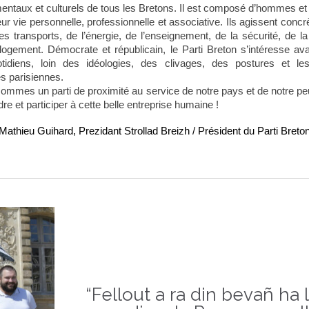
entaux et culturels de tous les Bretons. Il est composé d’hommes e
eur vie personnelle, professionnelle et associative. Ils agissent conc
des transports, de l’énergie, de l’enseignement, de la sécurité, de la 
logement. Démocrate et républicain, le Parti Breton s’intéresse ava
tidiens, loin des idéologies, des clivages, des postures et le
s parisiennes.
ommes un parti de proximité au service de notre pays et de notre p
re et participer à cette belle entreprise humaine !
Mathieu Guihard, Prezidant Strollad Breizh / Président du Parti Breto
“Fellout a ra din bevañ ha 