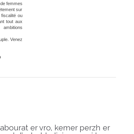
t de femmes
rètement sur
fiscalité ou
nt tout aux
s ambitions
euple. Venez
n
labourat er vro, kemer perzh er