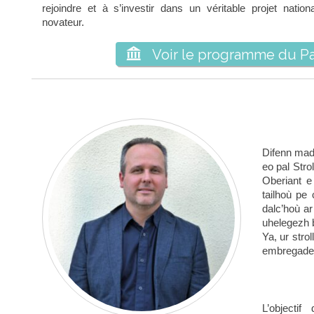
rejoindre et à s’investir dans un véritable projet natio
novateur.

Voir le programme du Pa
Difenn mad
eo pal Stro
Oberiant e
tailhoù pe
dalc’hoù a
uhelegezh b
Ya, ur stro
embregaden
L’objecti