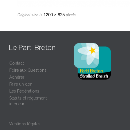
1200 × 825
Original size is
pixels
Le Parti Breton
Contact
Foire aux Questions
Adhérer
Faire un don
Les Fédérations
Statuts et réglement
intérieur
Mentions légales