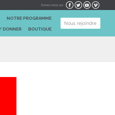




Suivez-nous sur :
Skip
I
NOTRE PROGRAMME
to
Nous rejoindre
content
/ DONNER
BOUTIQUE