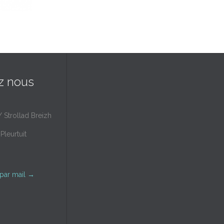
z nous
/ Strollad Breizh
Pleurtuit
par mail
→