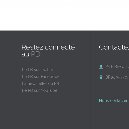
Restez connecté
Contacte
au PB
Parti Breton 

Le PB sur Twitter
Le PB sur Facebook
BP15, 35730, 

La newsletter du PB
Le PB sur YouTube
Nous contacter 