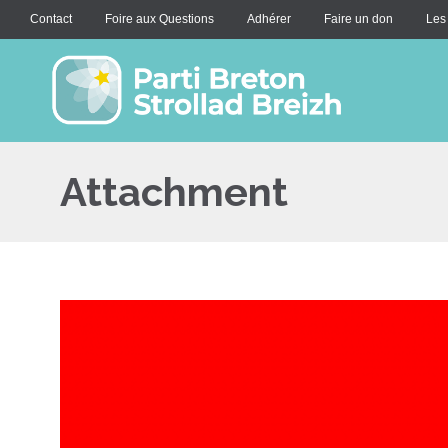
Contact
Foire aux Questions
Adhérer
Faire un don
Les
Attachment