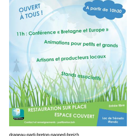
drapeau-parti-breton-naoned-breizh