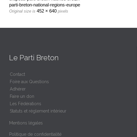
parti-breton-national-regions-europe
452 × 640
Original size is
pixels
Le Parti Breton
Contact
Foire aux Questions
Adhérer
Faire un don
Les Fédérations
Statuts et réglement intérieur
Mentions légales
Politique de confidentialité