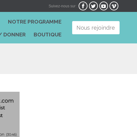




Suivez-nous sur :
Skip
I
NOTRE PROGRAMME
to
Nous rejoindre
content
/ DONNER
BOUTIQUE