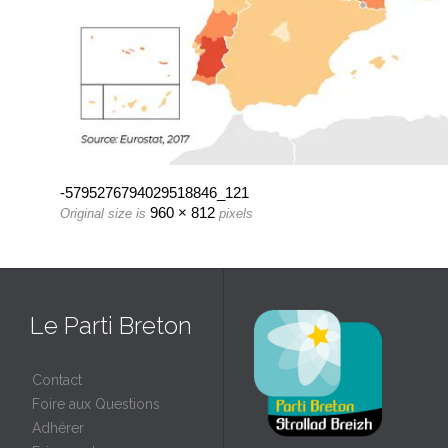
-5795276794029518846_121
960 × 812
Original size is
pixels
Le Parti Breton
Contact
Foire aux Questions
Adhérer