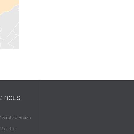
z nous
/ Strollad Breizh
Pleurtuit