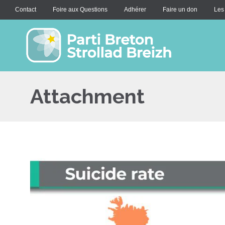
Contact
Foire aux Questions
Adhérer
Faire un don
Les
Attachment