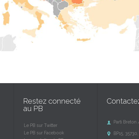
Restez connecté
Contacte
au PB
Parti Breton 

Le PB sur Twitter
Le PB sur Facebook
BP15, 35730, 
