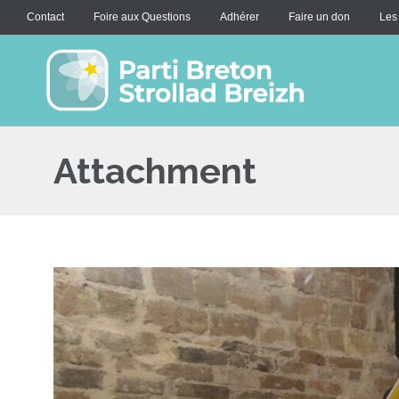
Contact
Foire aux Questions
Adhérer
Faire un don
Les
Attachment