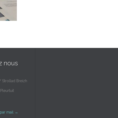
z nous
/ Strollad Breizh
Pleurtuit
par mail
→