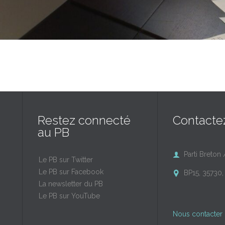
Restez connecté
Contacte
au PB
Parti Breton 

Le PB sur Twitter
Le PB sur Facebook
BP15, 35730, 

La newsletter du PB
Le PB sur YouTube
Nous contacter 