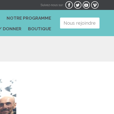




Suivez-nous sur :
Skip
I
NOTRE PROGRAMME
to
Nous rejoindre
content
/ DONNER
BOUTIQUE