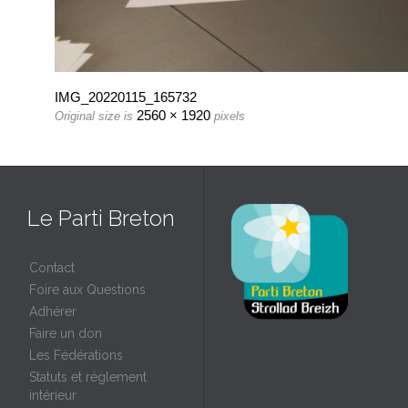
IMG_20220115_165732
2560 × 1920
Original size is
pixels
Le Parti Breton
Contact
Foire aux Questions
Adhérer
Faire un don
Les Fédérations
Statuts et réglement
intérieur