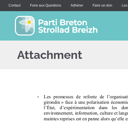
Contact
Foire aux Questions
Adhérer
Faire un don
Les
Attachment