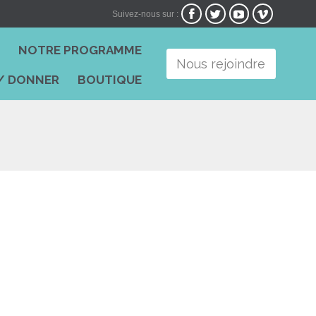




Suivez-nous sur :
Skip
I
NOTRE PROGRAMME
to
Nous rejoindre
content
/ DONNER
BOUTIQUE