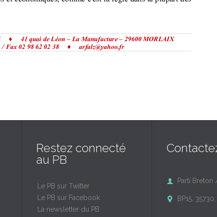
Restez connecté
Contacte
au PB
Parti Breton 

Le PB sur Twitter
Le PB sur Facebook
BP15, 35730, 

La newsletter du PB