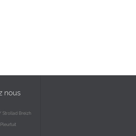
z nous
/ Strollad Breizh
Pleurtuit