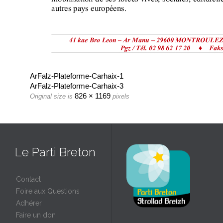
ArFalz-Plateforme-Carhaix-1
ArFalz-Plateforme-Carhaix-3
826 × 1169
Original size is
pixels
Le Parti Breton
Contact
Foire aux Questions
Adhérer
Faire un don