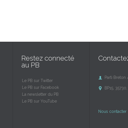
Restez connecté
Contacte
au PB
Parti Breton 

Le PB sur Twitter
Le PB sur Facebook
BP15, 35730, 

La newsletter du PB
Le PB sur YouTube
Nous contacter 