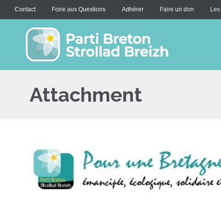
Contact
Foire aux Questions
Adhérer
Faire un don
Les
Attachment