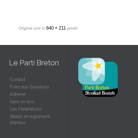
640 × 211
Original size is
pixels
Le Parti Breton
Contact
Foire aux Questions
Adhérer
Faire un don
Les Fédérations
Statuts et réglement
intérieur