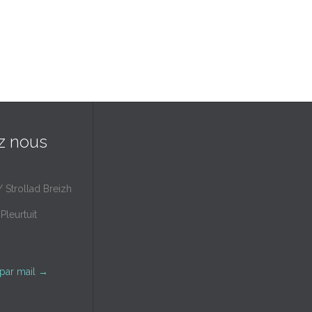
z nous
/ Strollad Breizh
Pleurtuit
par mail
→