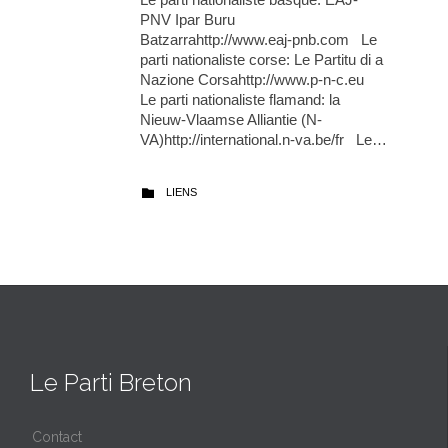
PNV Ipar Buru
Batzarrahttp://www.eaj-pnb.com Le
parti nationaliste corse: Le Partitu di a
Nazione Corsahttp://www.p-n-c.eu
Le parti nationaliste flamand: la
Nieuw-Vlaamse Alliantie (N-
VA)http://international.n-va.be/fr Le…
CATEGORY
LIENS

Le Parti Breton
Contact