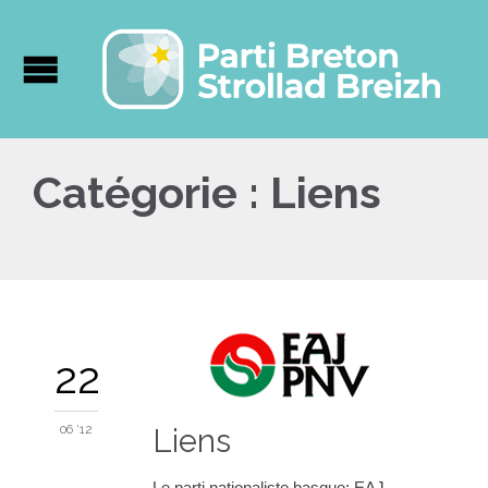
Catégorie :
Liens
22
06 '12
Liens
Le parti nationaliste basque: EAJ-