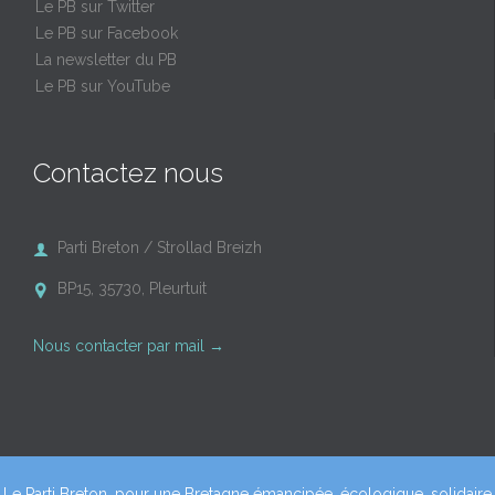
Le PB sur Twitter
Le PB sur Facebook
La newsletter du PB
Le PB sur YouTube
Contactez nous
Parti Breton / Strollad Breizh

BP15, 35730, Pleurtuit

Nous contacter par mail
→
Le Parti Breton, pour une Bretagne émancipée, écologique, solidaire