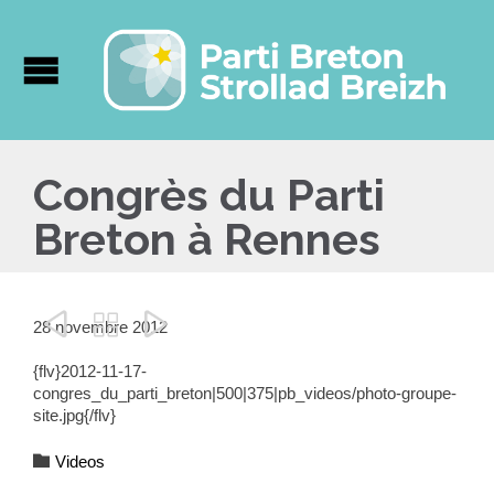
Congrès du Parti
Breton à Rennes



28 novembre 2012
{flv}2012-11-17-
congres_du_parti_breton|500|375|pb_videos/photo-groupe-
site.jpg{/flv}
Category

Videos