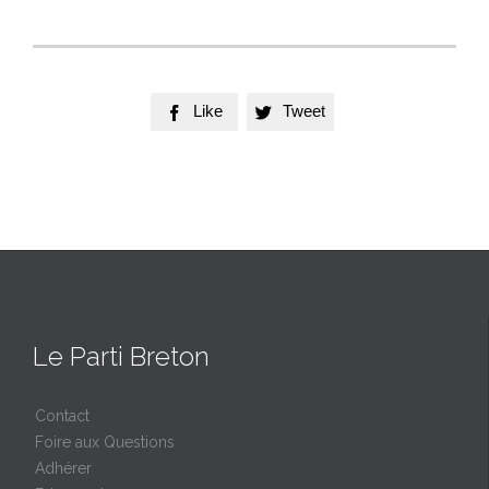
Like
Tweet


Le Parti Breton
Contact
Foire aux Questions
Adhérer