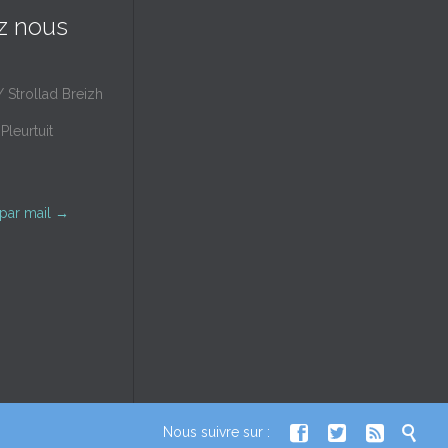
z nous
/ Strollad Breizh
Pleurtuit
par mail
→




Nous suivre sur :