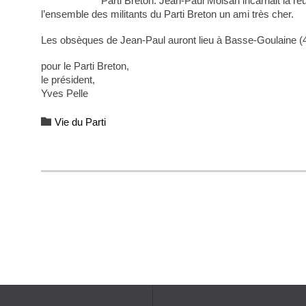
Parti Breton. Jean-Paul Moisan incarnait la r
l’ensemble des militants du Parti Breton un ami très cher.
Les obsèques de Jean-Paul auront lieu à Basse-Goulaine (4
pour le Parti Breton,
le président,
Yves Pelle
Category

Vie du Parti