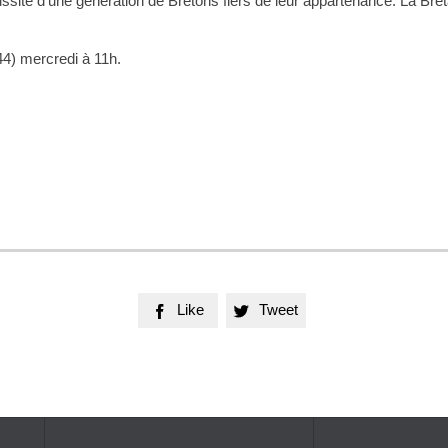
éussite d’une génération de Bretons fiers de leur appartenance. La Br
4) mercredi à 11h.
Like
Tweet

