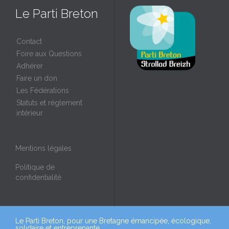
Le Parti Breton
Contact
Foire aux Questions
Adhérer
Faire un don
Les Fédérations
Statuts et réglement
intérieur
Mentions légales
Politique de
confidentialité
Le Parti Breton, pour une Bretagne émancipée, écologique,
solidaire et entreprenante.