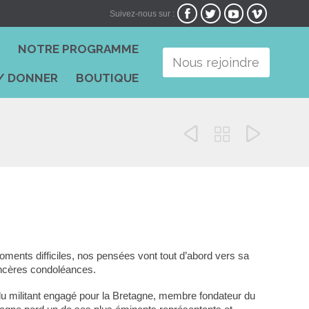




Suivez-nous sur :
Skip
I
NOTRE PROGRAMME
to
Nous rejoindre
content
/ DONNER
BOUTIQUE



ments difficiles, nos pensées vont tout d’abord vers sa
sincères condoléances.
u militant engagé pour la Bretagne, membre fondateur du