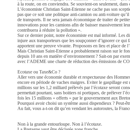
à la route, on en conviendra. Se souvient-on seulement, dans 
L’économiste Christian Saint-Etienne ne cache pas son scepti
pas que ce soit une politique anti-camion ou anti-voiture qu
de transports. Il ne sera jamais économique de traiter de petite
innovations pour les camions afin de baisser massivement leur c
contribuera à réduire la pollution ».
Sur ce dernier point, notre économiste est mal informé. Les dist
injure aux transporteurs que les soupçonner d’ignorer ce qui
apportent une preuve vivante. Proposons en lieu et place de l
Mais Christian Saint-Etienne a probablement raison sur le fond
depuis 10 ans en matière d’environnement ? Sait-on par exempl
avec l’ADEME une charte de réduction des émissions de CO2 ? 
Ecotaxe ou Taxe&Co ?
Aller vers une économie durable et respectueuse des Hommes e
encore en période de vaches maigres. Eviter le gaspillage est
millions sur les 1,2 milliard prélevés par l’écotaxe seront c
permettait pourtant, sans boitiers ni portiques, de prélever 
fois les 15 millions « offerts » par le gouvernement aux Breto
Pourquoi avoir choisi un système aussi dispendieux ? Peut-être
Au fait, vous a-t-on dit qu’en vendant les autoroutes, la Fran
Non à la grande entourloupe. Non à l’écotaxe.
La Bretagne veut être déclarée zone franche.