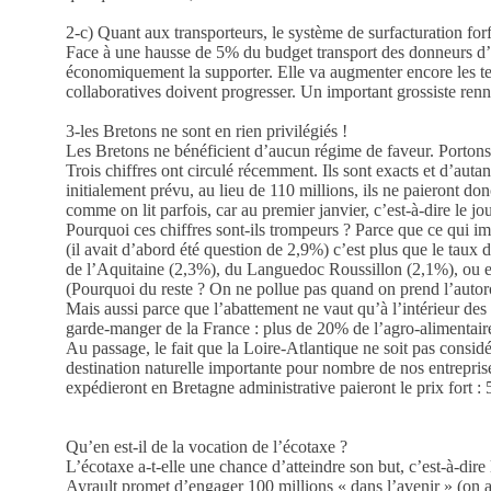
2-c) Quant aux transporteurs, le système de surfacturation for
Face à une hausse de 5% du budget transport des donneurs d’or
économiquement la supporter. Elle va augmenter encore les tensi
collaboratives doivent progresser. Un important grossiste renna
3-les Bretons ne sont en rien privilégiés !
Les Bretons ne bénéficient d’aucun régime de faveur. Portons à
Trois chiffres ont circulé récemment. Ils sont exacts et d’aut
initialement prévu, au lieu de 110 millions, ils ne paieront do
comme on lit parfois, car au premier janvier, c’est-à-dire le j
Pourquoi ces chiffres sont-ils trompeurs ? Parce que ce qui i
(il avait d’abord été question de 2,9%) c’est plus que le ta
de l’Aquitaine (2,3%), du Languedoc Roussillon (2,1%), ou enc
(Pourquoi du reste ? On ne pollue pas quand on prend l’autor
Mais aussi parce que l’abattement ne vaut qu’à l’intérieur des 
garde-manger de la France : plus de 20% de l’agro-alimentaire. 
Au passage, le fait que la Loire-Atlantique ne soit pas consid
destination naturelle importante pour nombre de nos entrepri
expédieront en Bretagne administrative paieront le prix fort :
Qu’en est-il de la vocation de l’écotaxe ?
L’écotaxe a-t-elle une chance d’atteindre son but, c’est-à-dire
Ayrault promet d’engager 100 millions « dans l’avenir » (on a