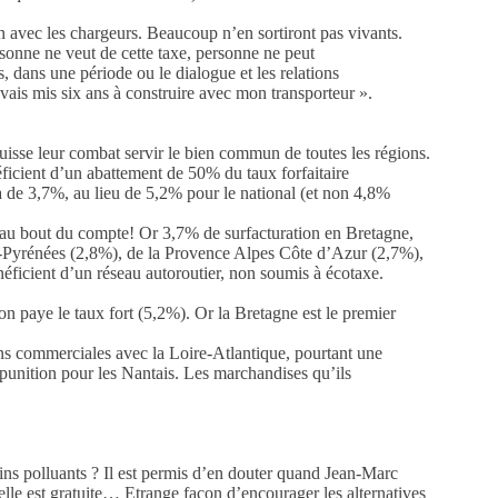
on avec les chargeurs. Beaucoup n’en sortiront pas vivants.
rsonne ne veut de cette taxe, personne ne peut
, dans une période ou le dialogue et les relations
avais mis six ans à construire avec mon transporteur ».
Puisse leur combat servir le bien commun de toutes les régions.
éficient d’un abattement de 50% du taux forfaitaire
era de 3,7%, au lieu de 5,2% pour le national (et non 4,8%
er au bout du compte! Or 3,7% de surfacturation en Bretagne,
di-Pyrénées (2,8%), de la Provence Alpes Côte d’Azur (2,7%),
éficient d’un réseau autoroutier, non soumis à écotaxe.
 on paye le taux fort (5,2%). Or la Bretagne est le premier
ions commerciales avec la Loire-Atlantique, pourtant une
punition pour les Nantais. Les marchandises qu’ils
moins polluants ? Il est permis d’en douter quand Jean-Marc
lle est gratuite… Etrange façon d’encourager les alternatives