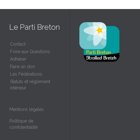
Le Parti Breton
Contact
Foire aux Questions
Adhérer
Faire un don
Les Fédérations
Statuts et réglement
intérieur
Mentions légales
Politique de
confidentialité