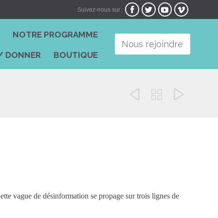




Suivez-nous sur :
Skip
I
NOTRE PROGRAMME
to
Nous rejoindre
content
/ DONNER
BOUTIQUE



Cette vague de désinformation se propage sur trois lignes de