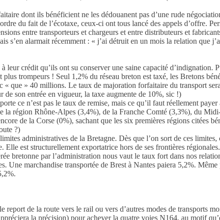
faitaire dont ils bénéficient ne les dédouanent pas d’une rude négociati
dre du fait de l’écotaxe, ceux-ci ont tous lancé des appels d’offre. Pe
ons entre transporteurs et chargeurs et entre distributeurs et fabricants
is s’en alarmait récemment : « j’ai détruit en un mois la relation que j’
 leur crédit qu’ils ont su conserver une saine capacité d’indignation. 
ant plus trompeurs ! Seul 1,2% du réseau breton est taxé, les Bretons bén
nc « que » 40 millions. Le taux de majoration forfaitaire du transport s
our de son entrée en vigueur, la taxe augmente de 10%, sic !)
mporte ce n’est pas le taux de remise, mais ce qu’il faut réellement pay
ux de la région Rhône-Alpes (3,4%), de la Franche Comté (3,3%), du Mi
ore de la Corse (0%), sachant que les six premières régions citées bén
oute ?)
limites administratives de la Bretagne. Dès que l’on sort de ces limites,
Elle est structurellement exportatrice hors de ses frontières régionales.
érée bretonne par l’administration nous vaut le taux fort dans nos relat
ses. Une marchandise transportée de Brest à Nantes paiera 5,2%. Même 
 5,2%.
 le report de la route vers le rail ou vers d’autres modes de transports 
ppréciera la précision) pour achever la quatre voies N164, au motif qu’e