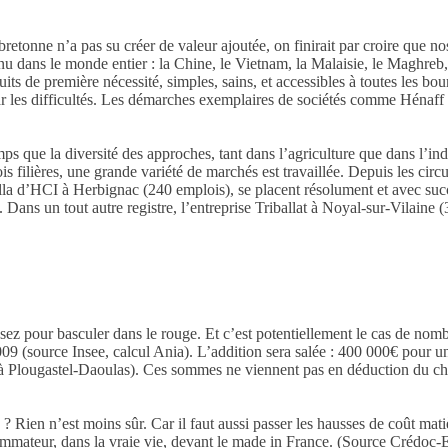
e bretonne n’a pas su créer de valeur ajoutée, on finirait par croire que 
nnu dans le monde entier : la Chine, le Vietnam, la Malaisie, le Maghreb
 de première nécessité, simples, sains, et accessibles à toutes les bou
 les difficultés. Les démarches exemplaires de sociétés comme Hénaff ou
emps que la diversité des approches, tant dans l’agriculture que dans l’
ois filières, une grande variété de marchés est travaillée. Depuis les cir
la d’HCI à Herbignac (240 emplois), se placent résolument et avec succ
 Dans un tout autre registre, l’entreprise Triballat à Noyal-sur-Vilaine (
assez pour basculer dans le rouge. Et c’est potentiellement le cas de no
2009 (source Insee, calcul Ania). L’addition sera salée : 400 000€ pour 
Plougastel-Daoulas). Ces sommes ne viennent pas en déduction du chiffre
ien n’est moins sûr. Car il faut aussi passer les hausses de coût matiè
sommateur, dans la vraie vie, devant le made in France. (Source Crédoc