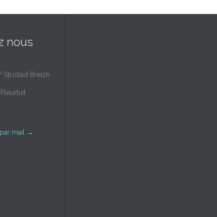
z nous
/ Strollad Breizh
Pleurtuit
par mail
→