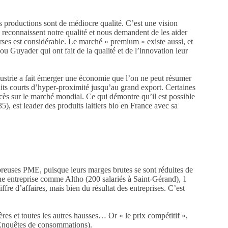
nos productions sont de médiocre qualité. C’est une vision
, reconnaissent notre qualité et nous demandent de les aider
rses est considérable. Le marché « premium » existe aussi, et
 Guyader qui ont fait de la qualité et de l’innovation leur
industrie a fait émerger une économie que l’on ne peut résumer
cuits courts d’hyper-proximité jusqu’au grand export. Certaines
ès sur le marché mondial. Ce qui démontre qu’il est possible
35), est leader des produits laitiers bio en France avec sa
mbreuses PME, puisque leurs marges brutes se sont réduites de
une entreprise comme Altho (200 salariés à Saint-Gérand), 1
 d’affaires, mais bien du résultat des entreprises. C’est
res et toutes les autres hausses… Or « le prix compétitif »,
-Enquêtes de consommations).