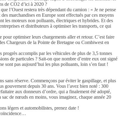
ons de CO2 d’ici à 2020 ?
que l’Ouest restera très dépendant du camion : « Je ne pense
et des marchandises en Europe sont effectués par ces moyens
ont les moteurs non polluants, électriques et hybrides. Et des
reprises et distributeurs à optimiser les transports, ce qui
e pour optimiser leurs chargements aller et retour. C’est faire
IE des Chargeurs de la Pointe de Bretagne ou Combiwest en
es progrès accomplis par les véhicules de plus de 3,5 tonnes
sions de particules ? Sait-on que nombre d’entre eux ont signé
ont pas aujourd’hui les plus polluants, loin s’en faut !
s sans réserve. Commençons par éviter le gaspillage, et plus
ous gouvernent depuis 30 ans. Vous l’avez bien noté : 300
faitaire aux donneurs d’ordre, qui a finalement été adopté,
t un sac de nœuds en moins, vous imaginez, chaque année 20
ns légers et automobilistes, prenez date !
e coïncidence…