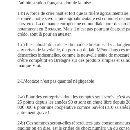
l’administration française double la mise.
1-b) A force de crier haut et fort que la filière agroalimentair
erronée : notre savoir-faire agroalimentaire est connu et reco
chez eux. La demande européenne et mondiale pour des produits
notamment en Bretagne. Mais il n’est pas pourtant épargné par
crédo, sont là pour en attester.
1-c) Il est abusif de parler « du modèle breton ». Il y a longt
aux crises de la volaille, du porc ou du lait. Même dans ces tr
démarches industrielles, comme la nouvelle usine de mozzarel
d’être compétitif en Bretagne sur des produits simples et sains.
marque Vrai.
2-L’écotaxe n’est pas quantité négligeable
2-a) Pour des entreprises dont les comptes sont serrés, c’est 
25 points depuis les années 90 et sont en chute libre depuis 
000 000 € pour une coopérative comme Savéol (310 salariés à 
autrement grave !
2-b) Ces sommes seront-elles répercutées aux consommateurs ? R
quoiqu’on en dise, est le critère de choix numéro un du con