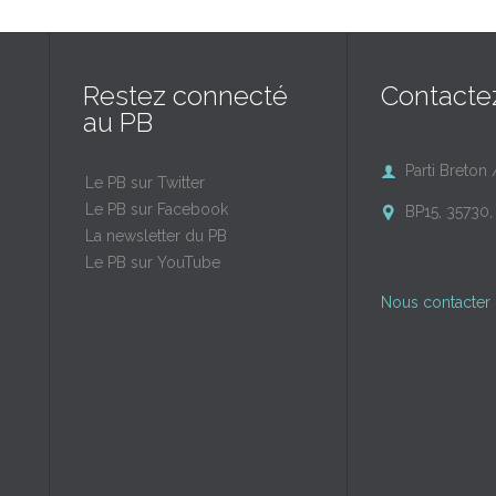
Restez connecté
Contacte
au PB
Parti Breton 

Le PB sur Twitter
Le PB sur Facebook
BP15, 35730, 

La newsletter du PB
Le PB sur YouTube
Nous contacter 