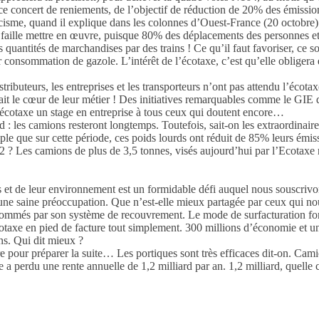
ce concert de reniements, de l’objectif de réduction de 20% des émissi
cisme, quand il explique dans les colonnes d’Ouest-France (20 octobre) 
’il faille mettre en œuvre, puisque 80% des déplacements des personnes 
s quantités de marchandises par des trains ! Ce qu’il faut favoriser, ce s
onsommation de gazole. L’intérêt de l’écotaxe, c’est qu’elle obligera ent
ributeurs, les entreprises et les transporteurs n’ont pas attendu l’écotax
 fait le cœur de leur métier ! Des initiatives remarquables comme le G
’écotaxe un stage en entreprise à tous ceux qui doutent encore…
 : les camions resteront longtemps. Toutefois, sait-on les extraordinair
e que sur cette période, ces poids lourds ont réduit de 85% leurs émis
Les camions de plus de 3,5 tonnes, visés aujourd’hui par l’Ecotaxe ne s
t de leur environnement est un formidable défi auquel nous souscrivon
 une saine préoccupation. Que n’est-elle mieux partagée par ceux qui n
onsommés par son système de recouvrement. Le mode de surfacturation for
l’écotaxe en pied de facture tout simplement. 300 millions d’économie e
ns. Qui dit mieux ?
 pour préparer la suite… Les portiques sont très efficaces dit-on. Camio
ce a perdu une rente annuelle de 1,2 milliard par an. 1,2 milliard, quell