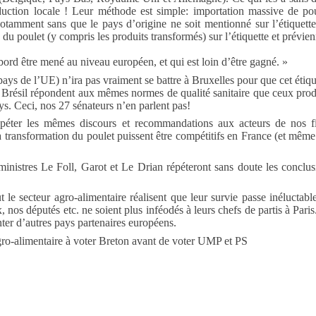
duction locale ! Leur méthode est simple: importation massive de poule
otamment sans que le pays d’origine ne soit mentionné sur l’étiquett
 du poulet (y compris les produits transformés) sur l’étiquette et prévien
abord être mené au niveau européen, et qui est loin d’être gagné. »
s de l’UE) n’ira pas vraiment se battre à Bruxelles pour que cet étique
Brésil répondent aux mêmes normes de qualité sanitaire que ceux produit
ys. Ceci, nos 27 sénateurs n’en parlent pas!
péter les mêmes discours et recommandations aux acteurs de nos filière
a transformation du poulet puissent être compétitifs en France (et même 
nistres Le Foll, Garot et Le Drian répéteront sans doute les conclusi
t le secteur agro-alimentaire réalisent que leur survie passe inéluctab
s députés etc. ne soient plus inféodés à leurs chefs de partis à Paris. 
nter d’autres pays partenaires européens.
agro-alimentaire à voter Breton avant de voter UMP et PS