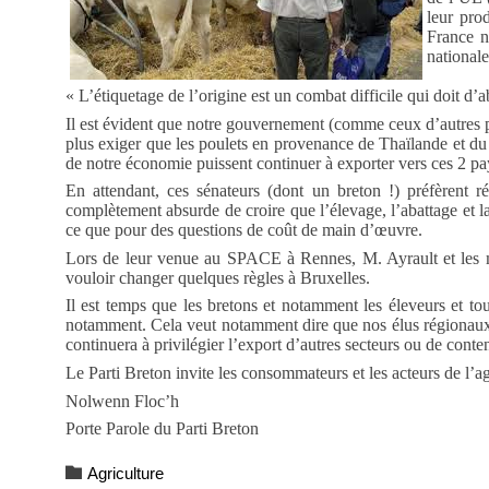
leur pro
France n
nationale
« L’étiquetage de l’origine est un combat difficile qui doit d’
Il est évident que notre gouvernement (comme ceux d’autres pay
plus exiger que les poulets en provenance de Thaïlande et du 
de notre économie puissent continuer à exporter vers ces 2 pa
En attendant, ces sénateurs (dont un breton !) préfèrent ré
complètement absurde de croire que l’élevage, l’abattage et l
ce que pour des questions de coût de main d’œuvre.
Lors de leur venue au SPACE à Rennes, M. Ayrault et les mi
vouloir changer quelques règles à Bruxelles.
Il est temps que les bretons et notamment les éleveurs et tou
notamment. Cela veut notamment dire que nos élus régionaux, no
continuera à privilégier l’export d’autres secteurs ou de conte
Le Parti Breton invite les consommateurs et les acteurs de l’
Nolwenn Floc’h
Porte Parole du Parti Breton
Category

Agriculture