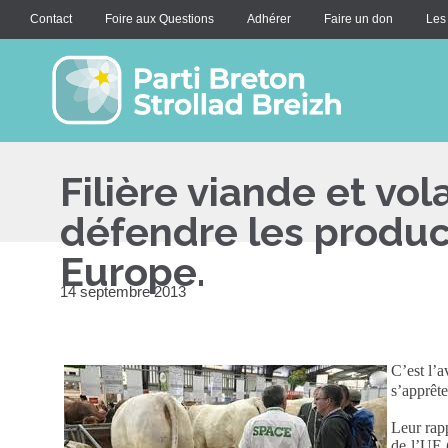
Contact
Foire aux Questions
Adhérer
Faire un don
Les
Filière viande et vol
défendre les produ
Europe.
14 septembre 2013
C’est l’a
s’apprêt
Leur rap
de l’UE 