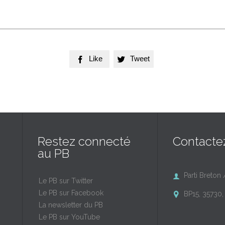
Like
Tweet


Restez connecté
Contacte
au PB
Parti Breton 

Le PB sur Twitter
Le PB sur Facebook
BP15, 35730, 

La newsletter du PB
Le PB sur YouTube