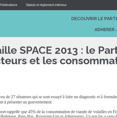
 Fédérations
Statuts et réglement intérieur
DECOUVRIR LE PART
ADHERER 
aille SPACE 2013 : le Par
cteurs et les consomma
veu de 27 sénateurs qui se sont essayé à faire un diagnostic et à formuler
ent à présenter au gouvernement
.
port rappelle que 45% de la consommation de viande de volailles en Fr
(Belgique, Pays Bas, Royaume Uni et Allemagne). Ce qui les a sans do