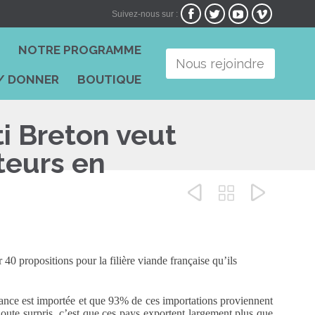




Suivez-nous sur :
Skip
I
NOTRE PROGRAMME
to
Nous rejoindre
content
/ DONNER
BOUTIQUE
ti Breton veut
teurs en



 40 propositions pour la filière viande française qu’ils
ance est importée et que 93% de ces importations proviennent
ute surpris, c’est que ces pays exportent largement plus que