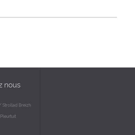
z nous
/ Strollad Breizh
Pleurtuit