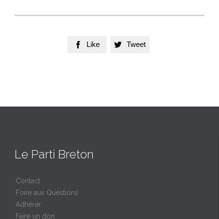
Like
Tweet


Le Parti Breton
Contact
Foire aux Questions
Adhérer
Faire un don