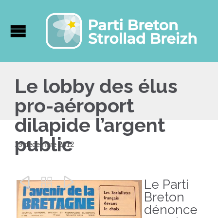
Le lobby des élus
pro-aéroport
dilapide l’argent
public
19 décembre 2012



Le Parti
Breton
dénonce