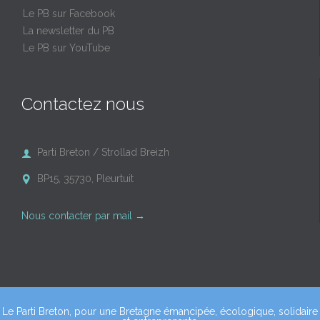
Le PB sur Facebook
La newsletter du PB
Le PB sur YouTube
Contactez nous
Parti Breton / Strollad Breizh

BP15, 35730, Pleurtuit

Nous contacter par mail
→
Le Parti Breton, pour une Bretagne émancipée, écologique, solidaire