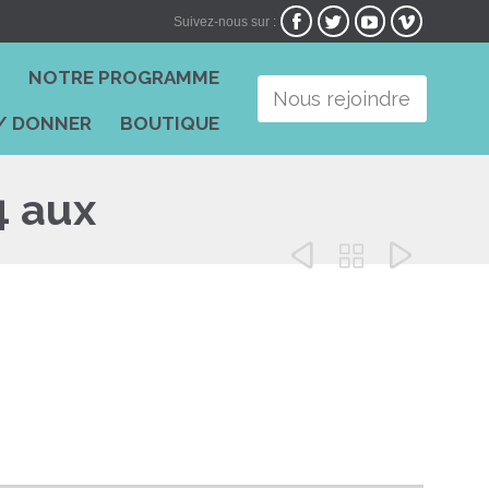




Suivez-nous sur :
Skip
I
NOTRE PROGRAMME
to
Nous rejoindre
content
/ DONNER
BOUTIQUE
4 aux


