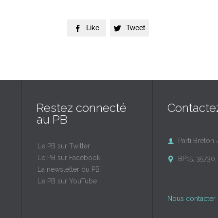
Like
Tweet


Restez connecté
Contacte
au PB
Parti Breton 

Le PB sur Twitter
Le PB sur Facebook
BP15, 35730, 

La newsletter du PB
Le PB sur YouTube
Nous contacter 