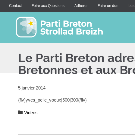
Contact
Foire aux Questions
Adhérer
Faire un don
Les
Le Parti Breton adr
Bretonnes et aux Br
5 janvier 2014
{flv}yves_pelle_voeux|500|300{/flv}
Category

Videos