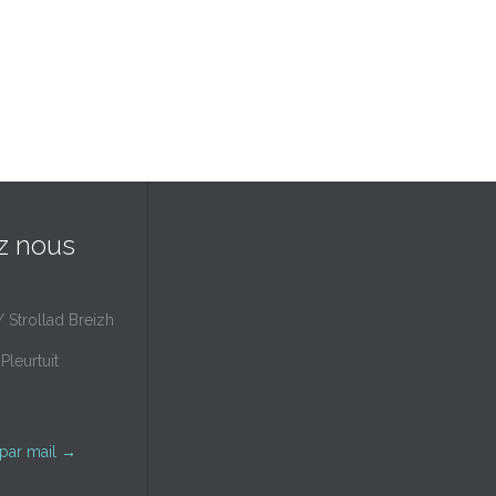
z nous
/ Strollad Breizh
Pleurtuit
par mail
→