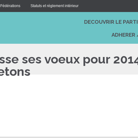
 Fédérations
Statuts et réglement intérieur
DECOUVRIR LE PART
ADHERER 
esse ses voeux pour 201
etons