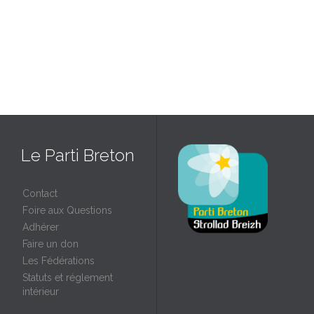
Le Parti Breton
Contact
Foire aux Questions
Adhérer
Faire un don
Les Fédérations
Statuts et réglement
intérieur