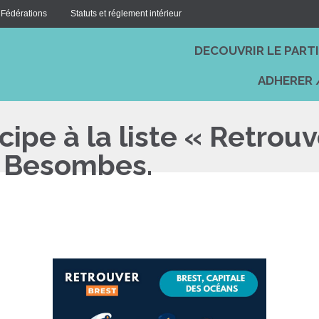
 Fédérations
Statuts et réglement intérieur
DECOUVRIR LE PART
ADHERER 
cipe à la liste « Retrou
k Besombes.