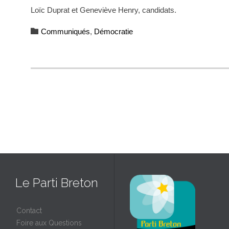
Loïc Duprat et Geneviève Henry, candidats.
Category

Communiqués
,
Démocratie
Le Parti Breton
Contact
Foire aux Questions