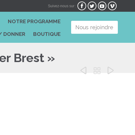




Suivez-nous sur :
Skip
I
NOTRE PROGRAMME
to
Nous rejoindre
content
/ DONNER
BOUTIQUE
ver Brest »


