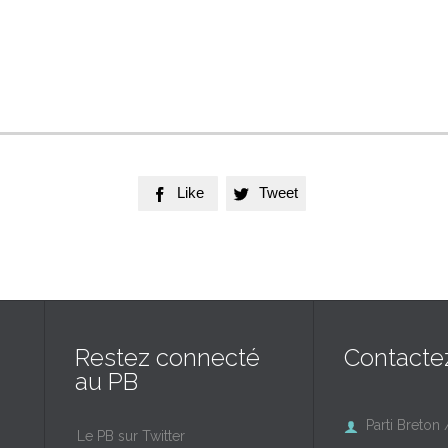
Like
Tweet


Restez connecté
Contacte
au PB
Parti Breton 

Le PB sur Twitter