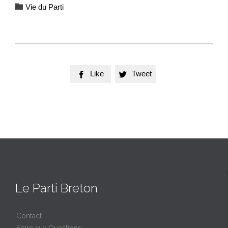
Category

Vie du Parti
Like
Tweet


Le Parti Breton
Contact