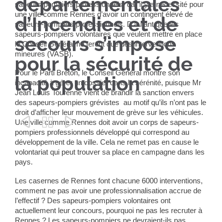
départementales
sapeurs-pompiers professionnels car il y a nécessité pour
une ville comme Rennes d’avoir un contingent élevé de
d’Incendies et de
sapeurs-pompiers professionnels. D’autant que les
sapeurs-pompiers volontaires que veulent mettre en place
secours s’impose
le Conseil Général ne feront que des interventions
mineures (VASB).
pour la sécurité de
Pour le Parti Breton, le Conseil Général montre son
la population
incapacité à gérer un dossier dans la sérénité, puisque Mr
Jean Louis Tourenne vient de brandir la sanction envers
des sapeurs-pompiers grévistes au motif qu’ils n’ont pas le
droit d’afficher leur mouvement de grève sur les véhicules.



Une ville comme Rennes doit avoir un corps de sapeurs-
pompiers professionnels développé qui correspond au
développement de la ville. Cela ne remet pas en cause le
volontariat qui peut trouver sa place en campagne dans les
pays.
Les casernes de Rennes font chacune 6000 interventions,
comment ne pas avoir une professionnalisation accrue de
l’effectif ? Des sapeurs-pompiers volontaires ont
actuellement leur concours, pourquoi ne pas les recruter à
Rennes ? Les sapeurs-pompiers ne devraient-ils pas