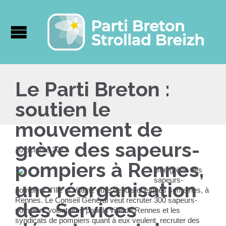
Le Parti Breton :
soutien le
mouvement de
grève des sapeurs-
10 octobre 2013
pompiers à Rennes,
Une grève des
sapeurs-
une réorganisation
pompiers d’Ille et Vilaine dure depuis quelques semaines, à
Rennes. Le Conseil Général veut recruter 300 sapeurs-
des Services
pompiers volontaires pour la ville de Rennes et les
syndicats de pompiers quant à eux veulent recruter des