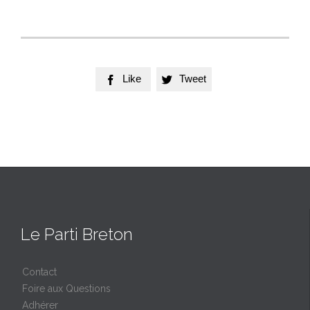
Like
Tweet


Le Parti Breton
Contact
Foire aux Questions
Adhérer