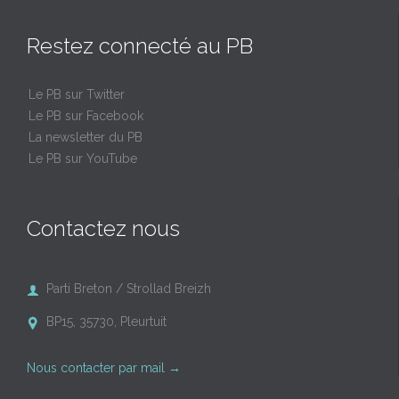
Restez connecté au PB
Le PB sur Twitter
Le PB sur Facebook
La newsletter du PB
Le PB sur YouTube
Contactez nous
Parti Breton / Strollad Breizh

BP15, 35730, Pleurtuit

Nous contacter par mail
→