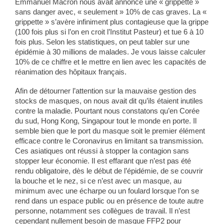
Emmanuel Macron nous avait annoncé une « grippette »
sans danger avec, « seulement » 10% de cas graves. La «
grippette » s’avère infiniment plus contagieuse que la grippe
(100 fois plus si l’on en croit l’Institut Pasteur) et tue 6 à 10
fois plus. Selon les statistiques, on peut tabler sur une
épidémie à 30 millions de malades. Je vous laisse calculer
10% de ce chiffre et le mettre en lien avec les capacités de
réanimation des hôpitaux français.
Afin de détourner l’attention sur la mauvaise gestion des
stocks de masques, on nous avait dit qu’ils étaient inutiles
contre la maladie. Pourtant nous constatons qu’en Corée
du sud, Hong Kong, Singapour tout le monde en porte. Il
semble bien que le port du masque soit le premier élément
efficace contre le Coronavirus en limitant sa transmission.
Ces asiatiques ont réussi à stopper la contagion sans
stopper leur économie. Il est effarant que n’est pas été
rendu obligatoire, dès le début de l’épidémie, de se couvrir
la bouche et le nez, si ce n’est avec un masque, au
minimum avec une écharpe ou un foulard lorsque l’on se
rend dans un espace public ou en présence de toute autre
personne, notamment ses collègues de travail. Il n’est
cependant nullement besoin de masque FFP2 pour