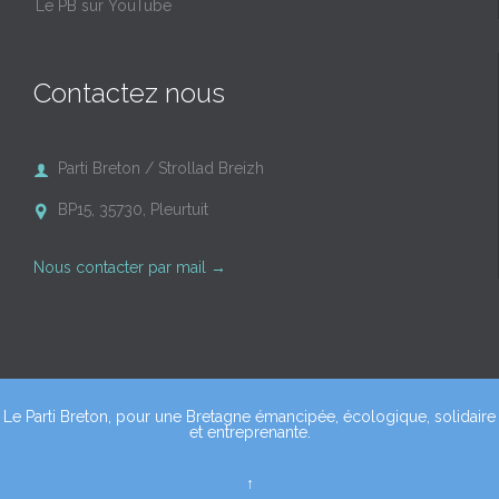
Le PB sur YouTube
Contactez nous
Parti Breton / Strollad Breizh

BP15, 35730, Pleurtuit

Nous contacter par mail
→
Le Parti Breton, pour une Bretagne émancipée, écologique, solidaire
et entreprenante.
↑