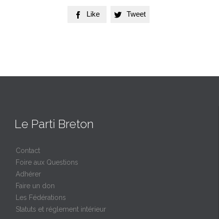
Like
Tweet


Le Parti Breton
Contact
Foire aux Questions
Adhérer
Faire un don
Les Fédérations
Statuts et réglement intérieur