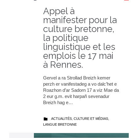
Appel à
manifester pour la
culture bretonne,
la politique
linguistique et les
emplois le 17 mai
à Rennes.
Gervel a ra Strollad Breizh kemer
perzh er vanifestadeg a vo dalc’het e
Roazhon d’ar Sadorn 17 a viz Mae da
2 eur g.m. evit harpañ sevenadur
Breizh hag e…
CATEGORY
ACTUALITÉS
,
CULTURE ET MÉDIAS
,

LANGUE BRETONNE