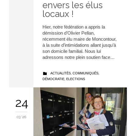
envers les élus
locaux !
Hier, notre fédération a appris la
démission d’Olivier Pellan,
récemment élu maire de Moncontour,
à la suite d’intimidations allant jusqu’à
son domicile familial. Nous lui
adressons notre plein soutien face…
CATEGORY
ACTUALITÉS
,
COMMUNIQUÉS
,

DÉMOCRATIE
,
ELECTIONS
24
03 '26