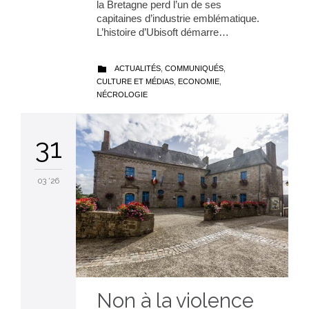
la Bretagne perd l’un de ses
capitaines d’industrie emblématique.
L’histoire d’Ubisoft démarre…
CATEGORY
ACTUALITÉS
,
COMMUNIQUÉS
,

CULTURE ET MÉDIAS
,
ECONOMIE
,
NÉCROLOGIE
31
03 '26
Non à la violence