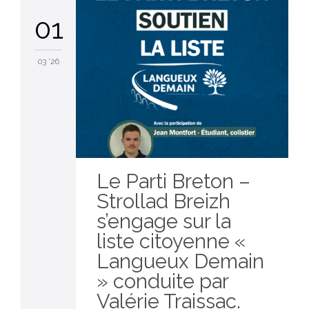
01
03 '26
Le Parti Breton –
Strollad Breizh
s’engage sur la
liste citoyenne «
Langueux Demain
» conduite par
Valérie Traissac.