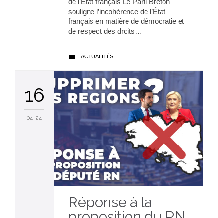
de l’État français Le Parti Breton
souligne l’incohérence de l’État
français en matière de démocratie et
de respect des droits…
CATEGORY
ACTUALITÉS

16
04 '24
Réponse à la
proposition du RN