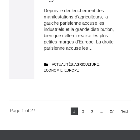
Depuis le déclenchement des
manifestations d’agriculteurs, la
gauche parisienne accuse les
industriels et la grande distribution,
bien que celle-ci réalise les plus
petites marges d’Europe. La droite
parisienne accuse les…
CATEGORY
ACTUALITÉS
,
AGRICULTURE
,

ECONOMIE
,
EUROPE
Page 1 of 27
1
2
3
…
27
Next