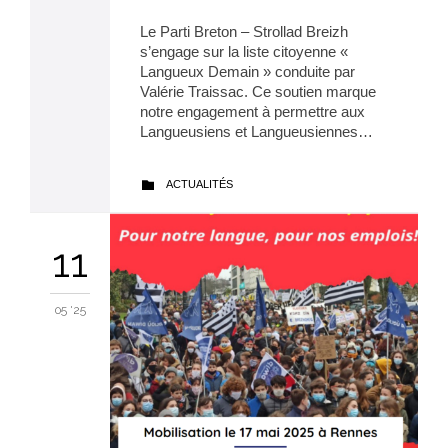
Le Parti Breton – Strollad Breizh
s’engage sur la liste citoyenne «
Langueux Demain » conduite par
Valérie Traissac. Ce soutien marque
notre engagement à permettre aux
Langueusiens et Langueusiennes…
CATEGORY
ACTUALITÉS

11
05 '25