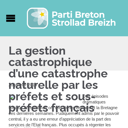
La gestion
catastrophique
d’une catastrophe
naturelle par les
20 janvier 2014
préfets et sous-
Des épisodes
dramatiques
préfets français
fluviaux et maritimes ont meurtri les Bretons et la Bretagne
ces dernières semaines. Pudiquement admis par le pouvoir
central, il y a eu une erreur d’appréciation de la part des
services de l’Etat français. Plus occupés à régenter les