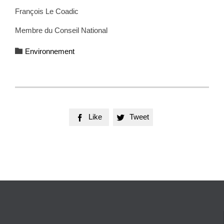
François Le Coadic
Membre du Conseil National
Category

Environnement
Like
Tweet

