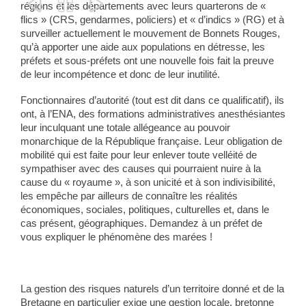



régions et les départements avec leurs quarterons de «
flics » (CRS, gendarmes, policiers) et « d’indics » (RG) et à
surveiller actuellement le mouvement de Bonnets Rouges,
qu’à apporter une aide aux populations en détresse, les
préfets et sous-préfets ont une nouvelle fois fait la preuve
de leur incompétence et donc de leur inutilité.
Fonctionnaires d’autorité (tout est dit dans ce qualificatif), ils
ont, à l’ENA, des formations administratives anesthésiantes
leur inculquant une totale allégeance au pouvoir
monarchique de la République française. Leur obligation de
mobilité qui est faite pour leur enlever toute velléité de
sympathiser avec des causes qui pourraient nuire à la
cause du « royaume », à son unicité et à son indivisibilité,
les empêche par ailleurs de connaître les réalités
économiques, sociales, politiques, culturelles et, dans le
cas présent, géographiques. Demandez à un préfet de
vous expliquer le phénomène des marées !
La gestion des risques naturels d’un territoire donné et de la
Bretagne en particulier exige une gestion locale, bretonne