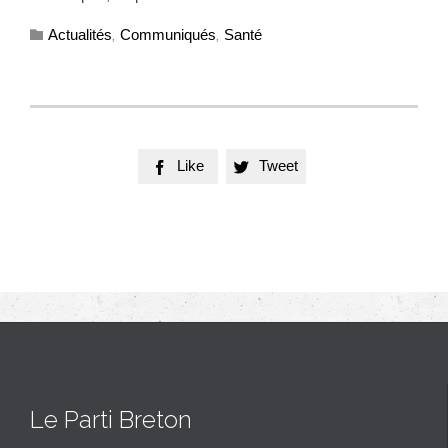
Category
Actualités
Communiqués
Santé

,
,
Like
Tweet


Le Parti Breton