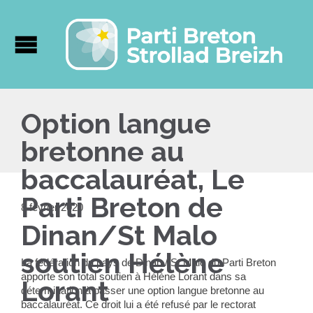
Option langue
bretonne au
baccalauréat, Le
Parti Breton de
8 février 2020
Dinan/St Malo
soutien Hélène
La fédération du pays de Dinan / St Malo du Parti Breton
apporte son total soutien à Hélène Lorant dans sa
Lorant
détermination à passer une option langue bretonne au
baccalauréat. Ce droit lui a été refusé par le rectorat