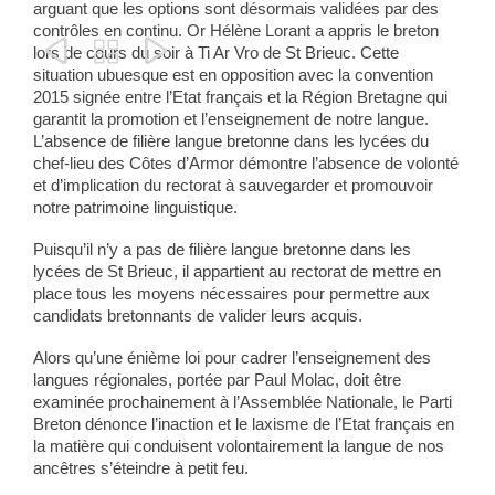
arguant que les options sont désormais validées par des
contrôles en continu. Or Hélène Lorant a appris le breton



lors de cours du soir à Ti Ar Vro de St Brieuc. Cette
situation ubuesque est en opposition avec la convention
2015 signée entre l’Etat français et la Région Bretagne qui
garantit la promotion et l’enseignement de notre langue.
L’absence de filière langue bretonne dans les lycées du
chef-lieu des Côtes d’Armor démontre l’absence de volonté
et d’implication du rectorat à sauvegarder et promouvoir
notre patrimoine linguistique.
Puisqu’il n’y a pas de filière langue bretonne dans les
lycées de St Brieuc, il appartient au rectorat de mettre en
place tous les moyens nécessaires pour permettre aux
candidats bretonnants de valider leurs acquis.
Alors qu’une énième loi pour cadrer l’enseignement des
langues régionales, portée par Paul Molac, doit être
examinée prochainement à l’Assemblée Nationale, le Parti
Breton dénonce l’inaction et le laxisme de l’Etat français en
la matière qui conduisent volontairement la langue de nos
ancêtres s’éteindre à petit feu.