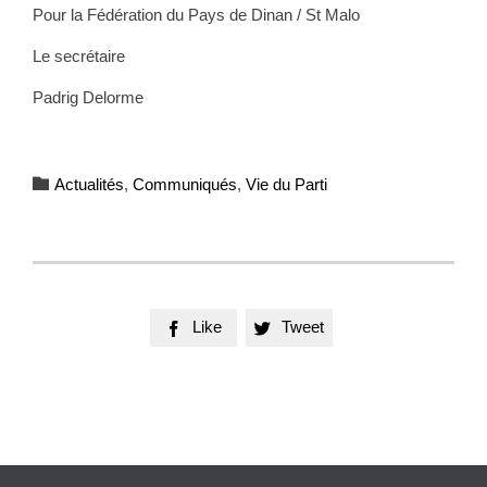
Pour la Fédération du Pays de Dinan / St Malo
Le secrétaire
Padrig Delorme
Category

Actualités
,
Communiqués
,
Vie du Parti
Like
Tweet

