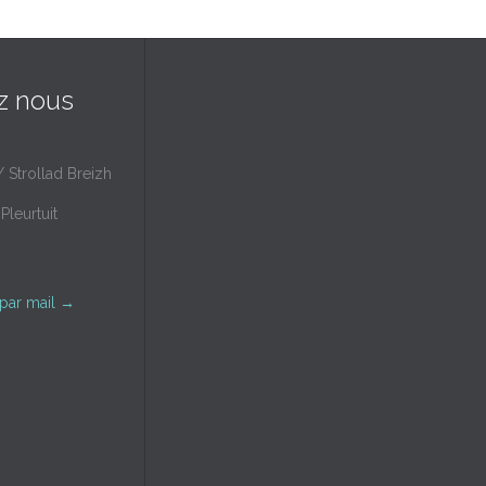
z nous
/ Strollad Breizh
Pleurtuit
par mail
→