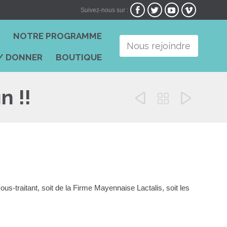




Suivez-nous sur :
Skip
I
NOTRE PROGRAMME
to
Nous rejoindre
content
/ DONNER
BOUTIQUE
n !!



us-traitant, soit de la Firme Mayennaise Lactalis, soit les