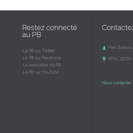
Restez connecté
Contacte
au PB
Parti Breton 

Le PB sur Twitter
Le PB sur Facebook
BP15, 35730, 

La newsletter du PB
Le PB sur YouTube
Nous contacter 