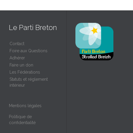
Le Parti Breton
Contact
Foire aux Questions
Adhérer
Faire un don
Les Fédérations
Statuts et réglement
intérieur
Mentions légales
Politique de
confidentialité