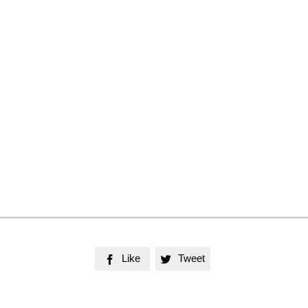
Like
Tweet

