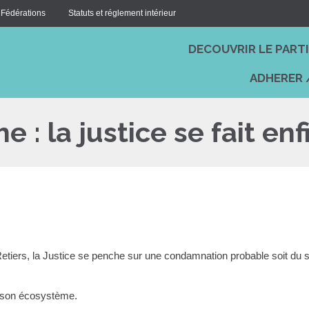
 Fédérations
Statuts et réglement intérieur
DECOUVRIR LE PART
ADHERER 
 : la justice se fait enfi
Retiers, la Justice se penche sur une condamnation probable soit du so
et son écosystème.