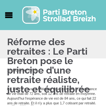
Réforme des
retraites : Le Parti
Breton pose le
principe d’une
12 décembre 2019
retraite réaliste,
juste et équilibrée
En 1983, il y avait 4 cotisants pour 1 retraité et l’espérance
de vie était de 72 ans, soit 12 ans de retraite en moyenne.
Aujourd’hui l’espérance de vie est de 84 ans, ce qui fait 22
ans de retraite. Et il n’y a plus que 1,7 cotisant par retraité.