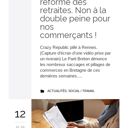
réforme des
retraites. Non à la
double peine pour
nos
commerçants !
Crazy Republic pillé à Rennes.
(Capture d’écran d’une vidéo prise par
un riverain) Le Parti Breton dénonce
les nombreux saccages et pillages de
commerces en Bretagne de ces
dernières semaines….
CATEGORY
ACTUALITÉS
,
SOCIAL / TRAVAIL

12
12 '19