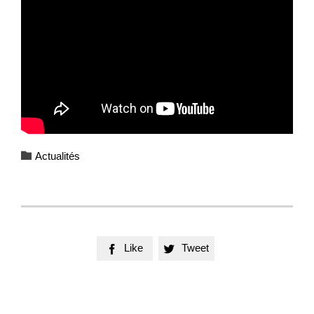
Category

Actualités
Like
Tweet

