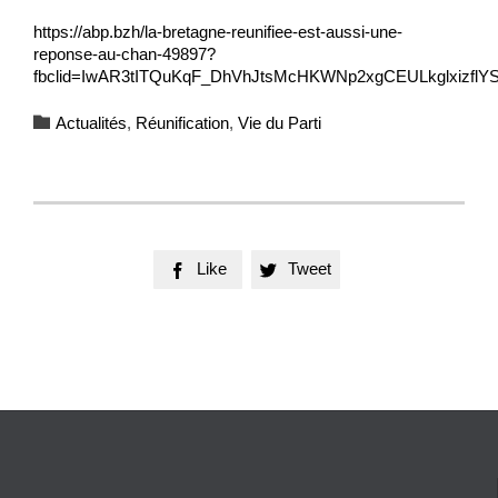
https://abp.bzh/la-bretagne-reunifiee-est-aussi-une-
reponse-au-chan-49897?
fbclid=IwAR3tITQuKqF_DhVhJtsMcHKWNp2xgCEULkglxizflY
Category

Actualités
,
Réunification
,
Vie du Parti
Like
Tweet

