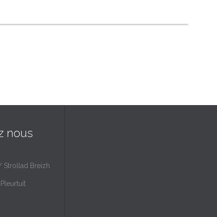
z nous
/ Strollad Breizh
Pleurtuit