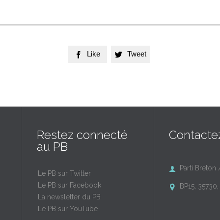
Like
Tweet


Restez connecté
Contacte
au PB
Parti Breton 

Le PB sur Twitter
Le PB sur Facebook
BP15, 35730, 

La newsletter du PB
Le PB sur YouTube