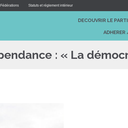
 Fédérations
Statuts et réglement intérieur
DECOUVRIR LE PART
ADHERER 
pendance : « La démocr