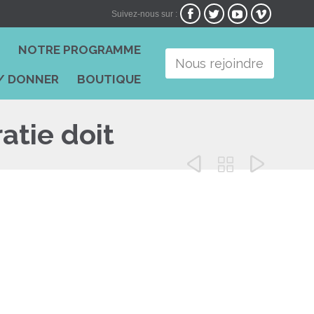




Suivez-nous sur :
Skip
I
NOTRE PROGRAMME
to
Nous rejoindre
content
/ DONNER
BOUTIQUE
atie doit


