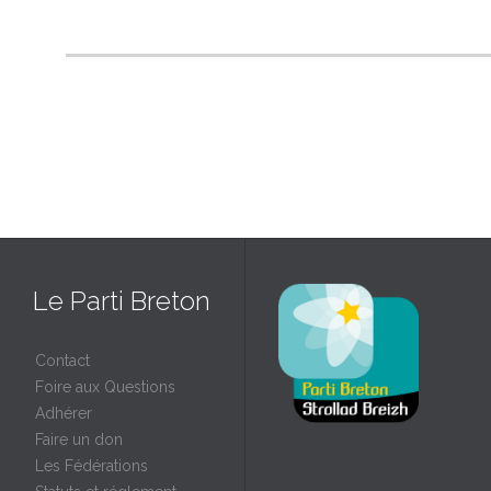
Le Parti Breton
Contact
Foire aux Questions
Adhérer
Faire un don
Les Fédérations