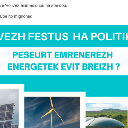
 Be ‘vo ivez animasionoù ha standoù.
 ha/pe ho mignoned !