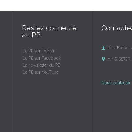
Restez connecté
Contacte
au PB
Parti Breton 

Le PB sur Twitter
Le PB sur Facebook
BP15, 35730, 

La newsletter du PB
Le PB sur YouTube
Nous contacter 