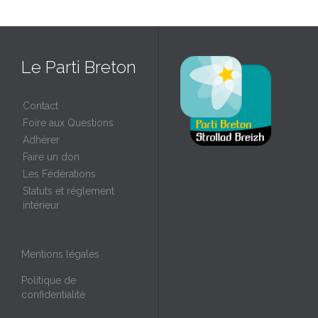
Le Parti Breton
Contact
Foire aux Questions
Adhérer
Faire un don
Les Fédérations
Statuts et réglement
intérieur
Mentions légales
Politique de
confidentialité