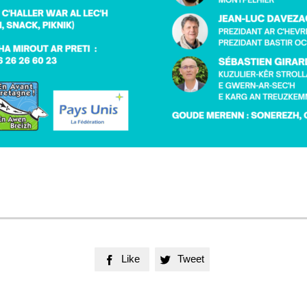
Like
Tweet

