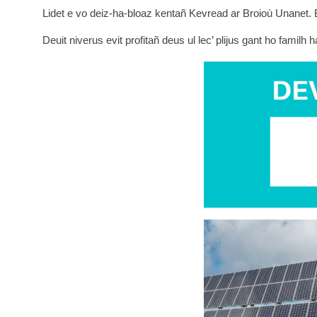
Lidet e vo deiz-ha-bloaz kentañ Kevread ar Broioù Unanet.
Deuit niverus evit profitañ deus ul lec’ plijus gant ho familh