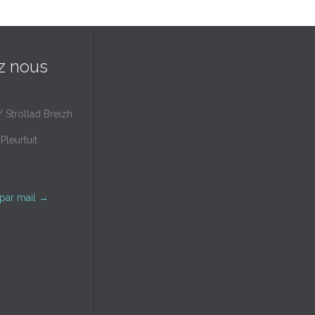
z nous
/ Strollad Breizh
Pleurtuit
par mail
→