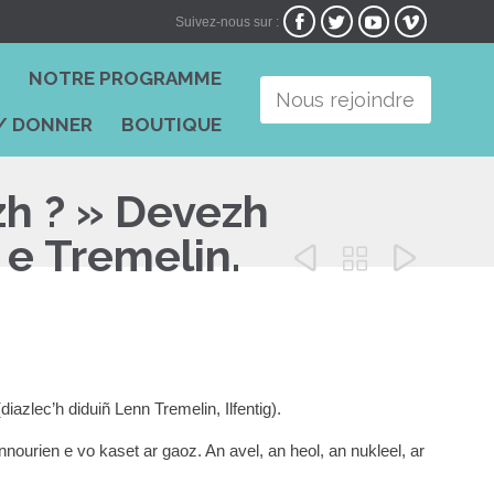




Suivez-nous sur :
Skip
I
NOTRE PROGRAMME
to
Nous rejoindre
content
/ DONNER
BOUTIQUE
zh ? » Devezh
 e Tremelin.



azlec’h diduiñ Lenn Tremelin, Ilfentig).
ourien e vo kaset ar gaoz. An avel, an heol, an nukleel, ar