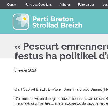
Contact
Foire aux Questions
Adhérer
Faire un don
Les
« Peseurt emrennere
festus ha politikel 
5 février 2023
Gant Strollad Breizh, En-Awen Breizh ha Broioù Unanet (FPU) 
D’ar mintin e vo un daol grenn diwar-benn an doareoù evit 
metanaat, difuiñ an tiez… meur a zoare zo da gaout energie