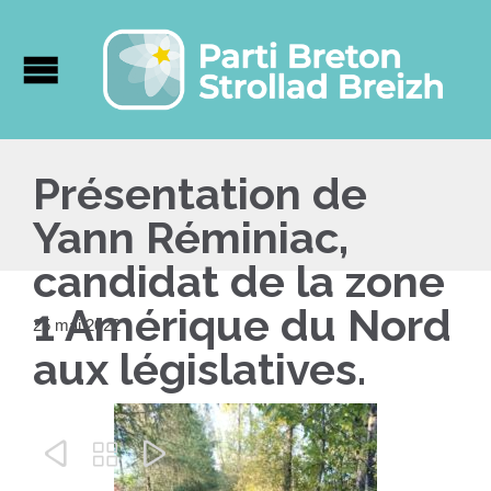
Présentation de
Yann Réminiac,
candidat de la zone
1 Amérique du Nord
25 mai 2022
aux législatives.


